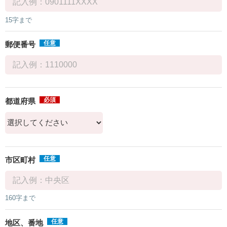
15字まで
任意
郵便番号
必須
都道府県
任意
市区町村
160字まで
任意
地区、番地