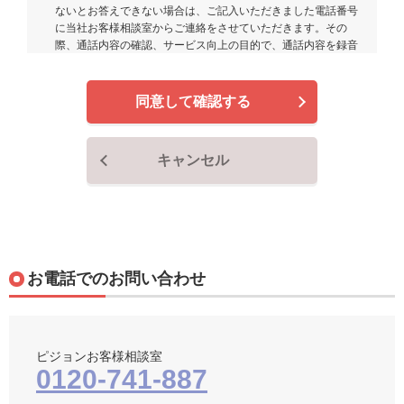
ないとお答えできない場合は、ご記入いただきました電話番号
に当社お客様相談室からご連絡をさせていただきます。その
際、通話内容の確認、サービス向上の目的で、通話内容を録音
させていただきます。あらかじめご了承ください。
当社からお返事させていただくことが適当でない場合や、お取
引に関するお問い合わせには、お返事を差し上げられない場合
同意して確認する
もございます。あらかじめご了承ください。
当社よりお客様へ差し上げるお返事のメールは、お客様個人宛
にお送りするものです。一部または全部の転載、二次利用はご
キャンセル
遠慮頂けますようお願いいたします。
お問い合わせの返信は「pigeon.com」というドメインで行い
ます。携帯電話のドメイン指定をされている方は許可をお願い
いたします。
個人情報の取り扱いについて
お電話でのお問い合わせ
商品とお客様対応の品質向上の目的で、健康・介護用品に関す
るお問い合わせについては、グループ会社（ピジョンタヒラ株
式会社）と個人情報を共同利用させて頂く場合がございます。
その他の目的では利用しません。あらかじめご了承ください。
お客様の個人情報、お寄せいただいた内容は厳重にお取り扱い
ピジョンお客様相談室
いたします。
0120-741-887
個人情報保護方針及び個人情報の取り扱いについては、
こちら
をお読みの上、ご了承いただけましたらお問い合わせくださ