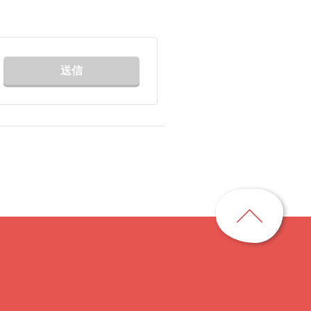
送信
ペ
ー
ジ
ト
ッ
プ
に
戻