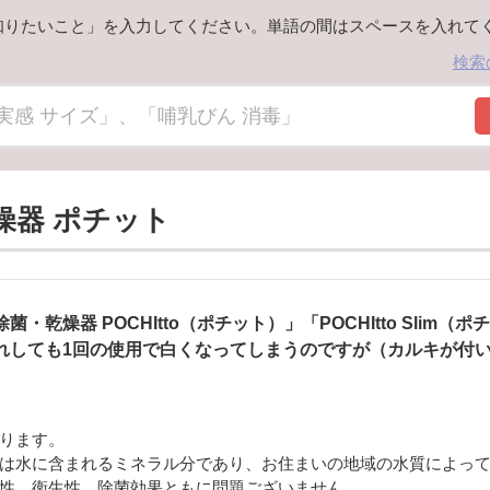
知りたいこと」を入力してください。単語の間はスペースを入れて
検索
燥器 ポチット
・乾燥器 POCHItto（ポチット）」「POCHItto​ Slim（
れしても1回の使用で白くなってしまうのですが（カルキが付
ります。
は水に含まれるミネラル分であり、お住まいの地域の水質によっ
性、衛生性、除菌効果ともに問題ございません。