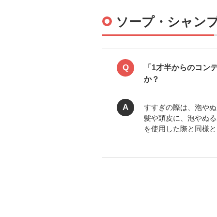
ソープ・シャン
Q
「1才半からのコン
か？
A
すすぎの際は、泡やぬ
髪や頭皮に、泡やぬる
を使用した際と同様と