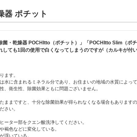
燥器 ポチット
・乾燥器 POCHItto（ポチット）」「POCHItto​ Slim（
れしても1回の使用で白くなってしまうのですが（カルキが付
ります。
は水に含まれるミネラル分であり、お住まいの地域の水質によっ
性、衛生性、除菌効果ともに問題ございません。
たままですと、十分な除菌効果が得られなくなる場合もあります
ださい。
ヒーター部をクエン酸洗浄してください。
や褐色などに変化している。
が浮いている。