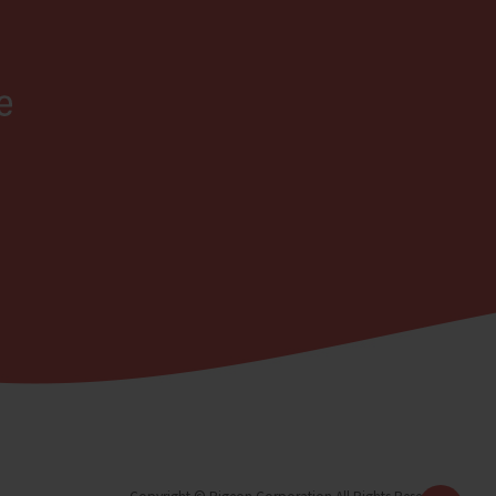
プ
に
戻
る
正確性、完
何らかの原
社は何ら責
びハードウ
せん。
かじめご了
いる取扱説
すことを、
Copyright © Pigeon Corporation All Rights Reserved.