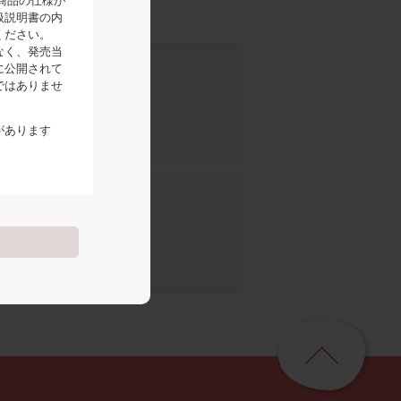
商品の仕様が
扱説明書の内
ください。
なく、発売当
に公開されて
ではありませ
があります
組み立てかた
お客様にご
せん。
あります。
部品のご購入
ついてのご
ペ
ー
ジ
容の全部ま
ト
ッ
の個人的用