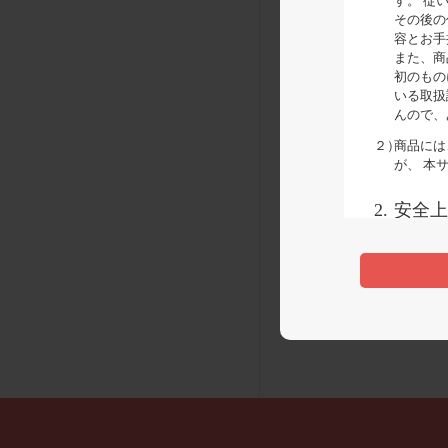
す。 従
その後の
容とお手
また、商
初のもの
いる取扱
んので、
２）
商品には
が、 本
2.
安全上
商品ご使用
提供してお
取扱説明書
お手持ちの
質問等があ
3.
取扱説
取扱説明書
たは一部を