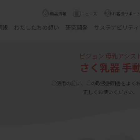
商品情報
ニュース
お客様サポー
情報
わたしたちの
想い
研究
開発
サステナ
ビリティ
ピジョン 母乳アシス
さく乳器 手
ご使用の前に、この取扱説明書をよく
正しくお使いください。