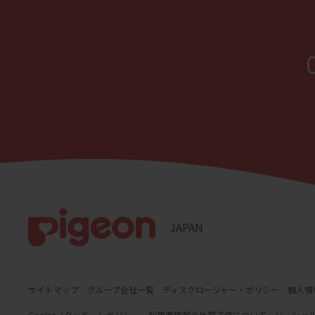
途に用いる
4.
本サイ
当社は、常
全性を保証
因により本
任を負うも
ェア上のト
5.
本サイ
本サイトの
承ください
6.
お問い
JAPAN
取扱説明書
明書につい
ご了承くだ
サイトマップ
グループ会社一覧
ディスクロージャー・ポリシー
個人情
Cookie（クッキー）ポリシー
利用者情報の外部送信について
ソーシャ