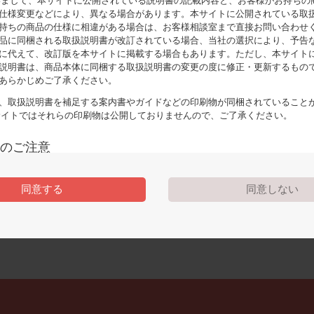
いまして、本サイトに公開されている説明書の記載内容と、お客様がお持ちの
よく見られるページ
仕様変更などにより、異なる場合があります。本サイトに公開されている取
持ちの商品の仕様に相違がある場合は、お客様相談室まで直接お問い合わせ
品に同梱される取扱説明書が改訂されている場合、当社の選択により、予告
に代えて、改訂版を本サイトに掲載する場合もあります。ただし、本サイト
説明書は、商品本体に同梱する取扱説明書の変更の度に修正・更新するもの
あらかじめご了承ください。
、取扱説明書を補足する案内書やガイドなどの印刷物が同梱されていること
お使いになる前に
サイトではそれらの印刷物は公開しておりませんので、ご了承ください。
のご注意
時の安全上のご注意については、取扱説明書に記載または別途同梱の別紙にて
同意する
同意しない
りますが、本サイトでは別紙にて提供している情報は基本的に公開しておりま
中に記載する安全上のご注意は、法的規制などの変化に応じて変更する場合が
さく乳のしかた
商品に関し、本サイトに公開されている取扱説明書に記載の安全上のご注意に
りましたら、お客様相談室にお問い合わせください。
明書の著作権
の著作権は当社に帰属します。権利者の許諾を得ることなく、取扱説明書の内
複製することは、著作権法により禁止されております。ただし、商業取引以外