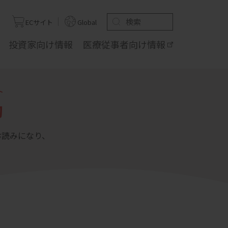
ト
ECサイト
Global
投資家向け
情報
医療従事者向け
情報
ト
動
お読みになり、