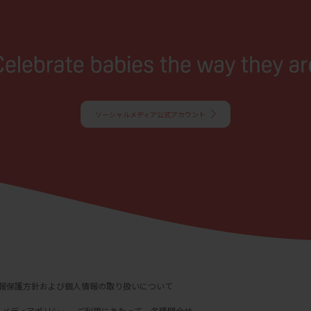
場合に1点のみプリントして複製することは、この限りではありません。
トのサービスに係わる損害の免責
に細心の注意を払って本サイトを運営管理しておりますが、情報および動作の
するものではありません。お客様が本サイトをご利用いただいたこと、または
サイトをご利用いただけなかったことにより生じるいかなる損害についても当
のではありません。また、本サイトのご利用によって生じたソフトウェアおよ
ソーシャルメディア公式アカウント
ラブル、ならびにその他の損害についても、当社は責任を負うものではありま
トのサービスの中止、変更など
サービスは予告なく中止、または内容や条件を変更する場合があります。あら
。
合わせ
は、商品をご購入いただいたお客様のための資料です。本サイトに公開されて
て、ご購入のお客様以外からのお問い合わせにはお応えできない場合がありま
さい。
報保護方針および個人情報の取り扱いについて
ルメディアポリシー
ご利用にあたって
各種問合せ