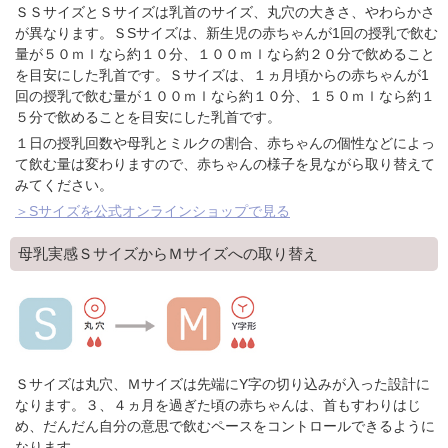
ＳＳサイズとＳサイズは乳首のサイズ、丸穴の大きさ、やわらかさ
が異なります。ＳSサイズは、新生児の赤ちゃんが1回の授乳で飲む
量が５０ｍｌなら約１０分、１００ｍｌなら約２０分で飲めること
を目安にした乳首です。Ｓサイズは、１ヵ月頃からの赤ちゃんが1
回の授乳で飲む量が１００ｍｌなら約１０分、１５０ｍｌなら約１
５分で飲めることを目安にした乳首です。
１日の授乳回数や母乳とミルクの割合、赤ちゃんの個性などによっ
て飲む量は変わりますので、赤ちゃんの様子を見ながら取り替えて
みてください。
＞Sサイズを公式オンラインショップで見る
母乳実感ＳサイズからＭサイズへの取り替え
Ｓサイズは丸穴、Ｍサイズは先端にY字の切り込みが入った設計に
なります。３、４ヵ月を過ぎた頃の赤ちゃんは、首もすわりはじ
め、だんだん自分の意思で飲むペースをコントロールできるように
なります。