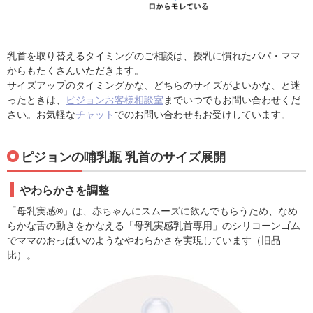
乳首を取り替えるタイミングのご相談は、授乳に慣れたパパ・ママ
からもたくさんいただきます。
サイズアップのタイミングかな、どちらのサイズがよいかな、と迷
ったときは、
ピジョンお客様相談室
までいつでもお問い合わせくだ
さい。お気軽な
チャット
でのお問い合わせもお受けしています。
ピジョンの哺乳瓶 乳首のサイズ展開
やわらかさを調整
「母乳実感®」は、赤ちゃんにスムーズに飲んでもらうため、なめ
らかな舌の動きをかなえる「母乳実感乳首専用」のシリコーンゴム
でママのおっぱいのようなやわらかさを実現しています（旧品
比）。