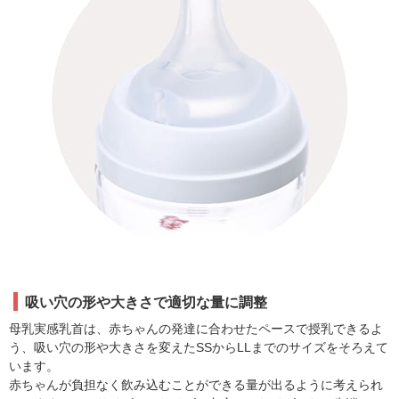
吸い穴の形や大きさで適切な量に調整
母乳実感乳首は、赤ちゃんの発達に合わせたペースで授乳できるよ
う、吸い穴の形や大きさを変えたSSからLLまでのサイズをそろえて
います。
赤ちゃんが負担なく飲み込むことができる量が出るように考えられ