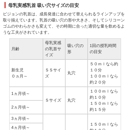
母乳実感乳首 吸い穴サイズの目安
ピジョンの乳首は、成長発達に合わせて替えられるラインアップを
取り揃えています。乳首の吸い穴の形や大きさ、そしてシリコーン
ゴムのやわらかさも変えて、その時期に合った適切な量を飲めるよ
うな工夫がされています。
母乳実感
吸い穴の
1回の授乳時間
月齢
の乳首サ
形
の目安
イズ
５０ｍｌなら約
新生児
ＳＳサイ
１０分
丸穴
０ヵ月～
ズ
１００ｍｌなら
約２０分
１００ｍｌなら
1ヵ月頃～
約１０分
Ｓサイズ
丸穴
１５０ｍｌなら
2ヵ月頃～
約１５分
3ヵ月頃～
１５０ｍｌなら
4ヵ月頃～