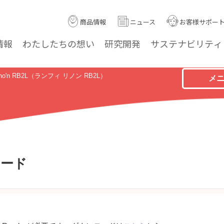
商品情報
ニュース
お客様サポー
情報
わたしたちの
想い
研究
開発
サステナ
ビリティ
Lino'n RB2L（ランフィ リノン RB2L）
メ
ロード