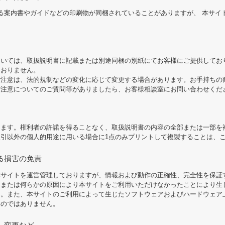
る案内書やガイドなどの印刷物が同梱されていることがありますが、 本サイ
。
ついては、取扱説明書に記載または別途同梱の別紙にてお客様にご提供してお
ておりません。
ご注意は、法的規制などの変化に応じて変更する場合があります。お手持ちの
ご注意についてのご質問等がありましたら、お客様相談室にお問い合わせくだ
します。権利者の許諾を得ることなく、取扱説明書の内容の全部または一部を
引以外の個人的用途に用いる場合に1点のみプリントして複製することは、
る損害の免責
本サイトを運営管理しておりますが、情報および動作の正確性、完全性を保証
、または何らかの原因により本サイトをご利用いただけなかったことにより生
ん。また、本サイトのご利用によって生じたソフトウェアおよびハードウェア
ものではありません。