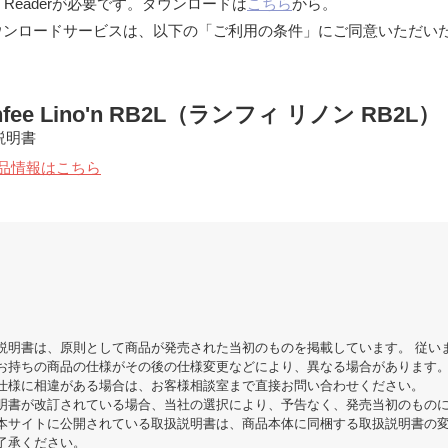
 Readerが必要です。ダウンロードは
こちら
から。
ウンロードサービスは、以下の「ご利用の条件」にご同意いただい
nfee Lino'n RB2L（ランフィ リノン RB2L）
説明書
品情報はこちら
説明書は、原則として商品が発売された当初のものを掲載しています。 従い
お持ちの商品の仕様がその後の仕様変更などにより、異なる場合があります
仕様に相違がある場合は、お客様相談室まで直接お問い合わせください。
明書が改訂されている場合、当社の選択により、予告なく、発売当初のもの
本サイトに公開されている取扱説明書は、商品本体に同梱する取扱説明書の
了承ください。