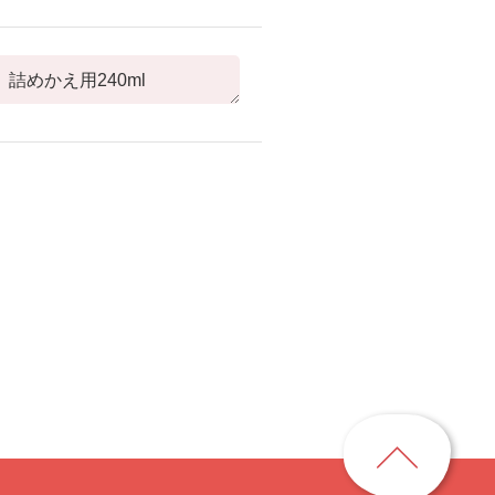
ペ
ー
ジ
ト