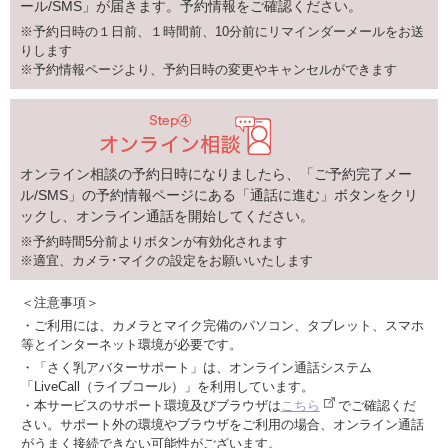
ール/SMS」が届きます。予約情報をご確認ください。
※予約日時の１日前、１時間前、10分前にリマインダーメールをお送
りします
※予約情報ページより、予約日時の変更やキャンセルができます
オンライン相談の予約日時になりましたら、「ご予約完了メー
ル/SMS」の予約情報ページにある「通話に進む」ボタンをクリ
ックし、オンライン通話を開始してください。
※予約時間5分前よりボタンが有効化されます
※適宜、カメラ･マイクの設定をお願いいたします
＜注意事項＞
・ご利用には、カメラとマイク完備のパソコン、タブレット、スマホ
等とインターネット環境が必要です。
・「さく乳アバターサポート」は、オンライン通話システム
「LiveCall（ライブコール）」を利用しています。
・本サービスのサポート環境及びブラウザは
こちら
でご確認くだ
さい。サポート外の環境やブラウザをご利用の場合、オンライン通話
がうまく接続できない可能性がございます。