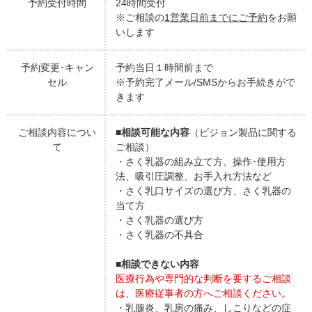
予約受付時間
24時間受付
※ご相談の
1営業日前までにご予約
をお願
いします
予約変更･キャン
予約当日１時間前まで
セル
※予約完了メール/SMSからお手続きがで
きます
ご相談内容につい
■相談可能な内容
（ピジョン製品に関する
て
ご相談）
・さく乳器の組み立て方、操作･使用方
法、吸引圧調整、お手入れ方法など
・さく乳口サイズの選び方、さく乳器の
当て方
・さく乳器の選び方
・さく乳器の不具合
■相談できない内容
医療行為や専門的な判断を要するご相談
は、医療従事者の方へご相談ください。
・乳腺炎、乳房の痛み、しこりなどの症