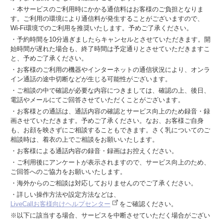
・本サービスのご利用時にかかる通信料はお客様のご負担となりま
す。ご利用の環境により通信料が発生することがございますので、
Wi-Fi環境でのご利用を推奨いたします。予めご了承ください。
・予約時間を10分過ぎましたらキャンセルとさせていただきます。開
始時間が遅れた場合も、終了時間は予定通りとさせていただきますこ
と、予めご了承ください。
・お客様のご利用の機器やインターネットの通信状況により、オンラ
イン通話の途中切断などが生じる可能性がございます。
・ご相談の中で確認が必要な内容につきましては、確認の上、後日、
電話やメールにてご回答させていただくことがございます。
・お客様との通話は、通話内容の確認とサービス向上のため録音・録
画させていただきます。予めご了承ください。なお、お客様ご自身
も、お顔を映さずにご相談することもできます。さく乳についてのご
相談時は、着衣の上でご相談をお願いいたします。
・お客様による通話内容の録音・録画はお控えください。
・ご利用後にアンケートが表示されますので、サービス向上のため、
ご回答へのご協力をお願いいたします。
・海外からのご相談は対応しておりませんのでご了承ください。
・詳しい操作方法や設定方法などは、
LiveCallお客様向けヘルプセンター
をご確認ください。
※以下に該当する場合、サービスを中断させていただく場合がござい