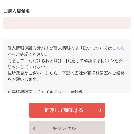
ご購入店舗名
個人情報保護方針および個人情報の取り扱いについては
こちら
からご確認ください。
同意していただけるお客様は、[同意して確認する]ボタンをク
リックしてください。
住所変更がございましたら、下記の当社お客様相談室へご連絡
をお願いします。
お客様相談室 チャイルドシート登録係
０１２０－７４１－８８７
受付時間 平日9：00～17：00（土・日・祝日を除く）
同意して確認する
お客様よりご提供いただいた個人情報は、リコールに関するご
連絡で利用させていただきます。
キャンセル
個人情報をお客様の承諾なく第三者に提供することはありませ