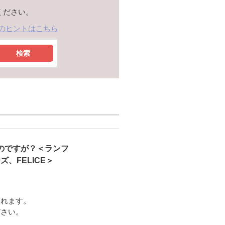
ください。
のヒントはこちら
検索
のですが？＜ランフ
、FELICE＞
られます。
ださい。