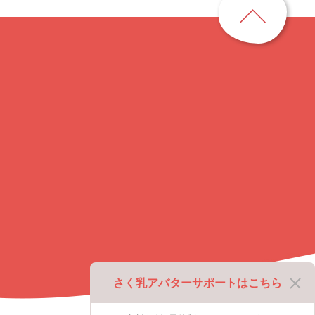
ー
ジ
ト
ッ
プ
に
戻
る
さく乳アバターサポートはこちら