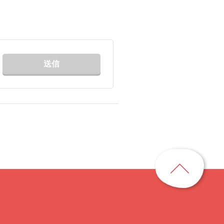
送信
ペ
ー
ジ
ト
ッ
プ
に