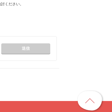
検討ください。
送信
ペ
ー
ジ
ト