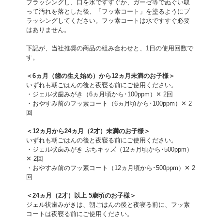
ブラッシングし、口を水ですすぐか、ガーゼ等でぬぐい取
って汚れを落とした後、「フッ素コート」を塗るようにブ
ラッシングしてください。フッ素コートは水ですすぐ必要
はありません。
下記が、当社推奨の商品の組み合わせと、1日の使用回数で
す。
＜6ヵ月（歯の生え始め）から12ヵ月未満のお子様＞
いずれも朝ごはんの後と夜寝る前にご使用ください。
・ジェル状歯みがき（6ヵ月頃から･100ppm）✕ 2回
・おやすみ前のフッ素コート（6ヵ月頃から･100ppm）✕ 2
回
＜12ヵ月から24ヵ月（2才）未満のお子様＞
いずれも朝ごはんの後と夜寝る前にご使用ください。
・ジェル状歯みがき ぷちキッズ（12ヵ月頃から･500ppm）
✕ 2回
・おやすみ前のフッ素コート（12ヵ月頃から･500ppm）✕ 2
回
＜24ヵ月（2才）以上 5歳頃のお子様＞
ジェル状歯みがきは、朝ごはんの後と夜寝る前に、フッ素
コートは夜寝る前にご使用ください。