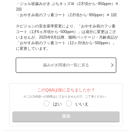
・ジェル状歯みがき ぷちキッズＷ（2才頃から･950ppm）✕
2回
・おやすみ前のフッ素コート（2才頃から･950ppm）✕ 1回
※ピジョンの安全基準変更により、「おやすみ前のフッ素
コート（1才6ヵ月頃から･500ppm）」は成分に変更はござ
いませんが、2025年8月以降、随時パッケージ・月齢表記が
「おやすみ前のフッ素コート（12ヶ月頃から･500ppm）」
に変更しています。
歯みがき関連の一覧に戻る
このQ&Aは役に立ちましたか？
※ご入力内容への回答はしておりませんので、ご了承ください。
はい
いいえ
送信