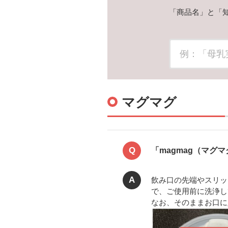
「商品名」と「
マグマグ
Q
「magmag（マ
A
飲み口の先端やスリッ
で、ご使用前に洗浄し
なお、そのままお口に