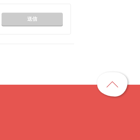
送信
ペ
ー
ジ
ト
ッ
プ
に
戻
る