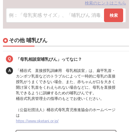
検索のヒントはこちら
検索
その他 哺乳びん
Q
「母乳相談室哺乳びん」ってなに？
A
「桶谷式 直接授乳訓練用 母乳相談室」は、扁平乳首・
カンボツ乳首などのトラブルによって一時的に母乳の直接
授乳がうまくできない場合、また、赤ちゃんが口を大きく
開け深く乳首をくわえられない場合などに、母乳を直接授
乳できるように訓練するための哺乳びんです。
桶谷式乳房管理士の指導のもとでお使いください。
（公益社団法人）桶谷式母乳育児推進協会のホームページ
は
https://www.oketani.or.jp/