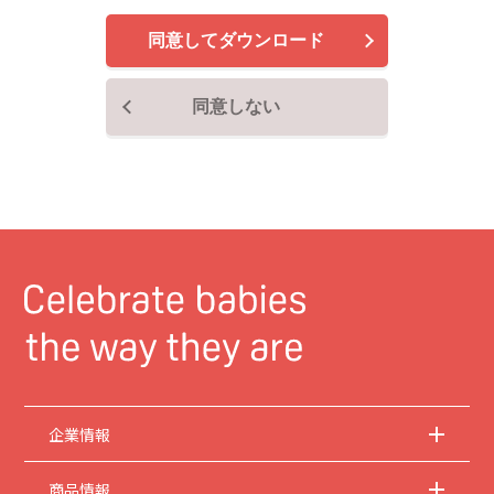
で、ご了承ください。
同意してダウンロード
2.
安全上のご注意
商品ご使用時の安全上のご注意については、取扱説明書に記載または別途同梱の別
紙にてお客様にご提供しておりますが、本サイトでは別紙にて提供している情報は
同意しない
基本的に公開しておりません。
取扱説明書中に記載する安全上のご注意は、法的規
制などの変化に応じて変更する場合があります。お手持ちの商品に関し、本サイト
に公開されている取扱説明書に記載の安全上のご注意についてのご質問等がありま
したら、お客様相談室にお問い合わせください。
3.
取扱説明書の著作権
取扱説明書の著作権は当社に帰属します。権利者の許諾を得ることなく、取扱説明
書の内容の全部または一部を複製することは、著作権法により禁止されておりま
す。ただし、商業取引以外の個人的用途に用いる場合に1点のみプリントして複製
することは、この限りではありません。
4.
本サイトのサービスに係わる損害の免責
当社は、常に細心の注意を払って本サイトを運営管理しておりますが、情報および
動作の正確性、完全性を保証するものではありません。お客様が本サイトをご利用
いただいたこと、または何らかの原因により本サイトをご利用いただけなかったこ
とにより生じるいかなる損害についても当社は何ら責任を負うものではありませ
ん。また、本サイトのご利用によって生じたソフトウェアおよびハードウェア上の
企業情報
トラブル、ならびにその他の損害についても、当社は責任を負うものではありませ
ん。
商品情報