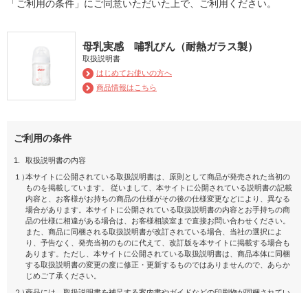
「ご利用の条件」にご同意いただいた上で、ご利用ください。
母乳実感 哺乳びん（耐熱ガラス製）
取扱説明書
はじめてお使いの方へ
商品情報はこちら
ご利用の条件
1.
取扱説明書の内容
１）
本サイトに公開されている取扱説明書は、原則として商品が発売された当初の
ものを掲載しています。 従いまして、本サイトに公開されている説明書の記載
内容と、お客様がお持ちの商品の仕様がその後の仕様変更などにより、異なる
場合があります。本サイトに公開されている取扱説明書の内容とお手持ちの商
品の仕様に相違がある場合は、お客様相談室まで直接お問い合わせください。
また、商品に同梱される取扱説明書が改訂されている場合、当社の選択によ
り、予告なく、発売当初のものに代えて、改訂版を本サイトに掲載する場合も
あります。ただし、本サイトに公開されている取扱説明書は、商品本体に同梱
する取扱説明書の変更の度に修正・更新するものではありませんので、あらか
じめご了承ください。
２）
商品には、取扱説明書を補足する案内書やガイドなどの印刷物が同梱されてい
ることがありますが、 本サイトではそれらの印刷物は公開しておりませんの