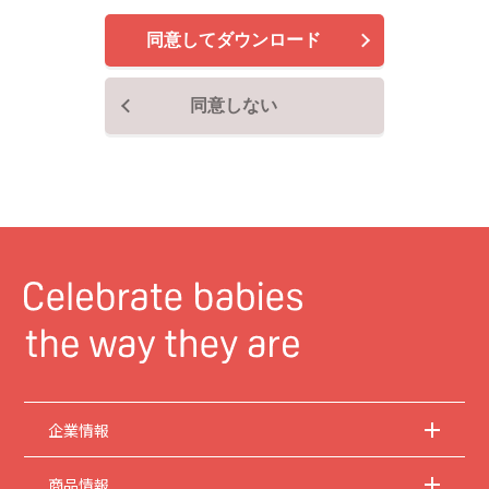
で、ご了承ください。
同意してダウンロード
2.
安全上のご注意
商品ご使用時の安全上のご注意については、取扱説明書に記載または別途同梱の別
紙にてお客様にご提供しておりますが、本サイトでは別紙にて提供している情報は
同意しない
基本的に公開しておりません。
取扱説明書中に記載する安全上のご注意は、法的規
制などの変化に応じて変更する場合があります。お手持ちの商品に関し、本サイト
に公開されている取扱説明書に記載の安全上のご注意についてのご質問等がありま
したら、お客様相談室にお問い合わせください。
3.
取扱説明書の著作権
取扱説明書の著作権は当社に帰属します。権利者の許諾を得ることなく、取扱説明
書の内容の全部または一部を複製することは、著作権法により禁止されておりま
す。ただし、商業取引以外の個人的用途に用いる場合に1点のみプリントして複製
することは、この限りではありません。
4.
本サイトのサービスに係わる損害の免責
当社は、常に細心の注意を払って本サイトを運営管理しておりますが、情報および
動作の正確性、完全性を保証するものではありません。お客様が本サイトをご利用
いただいたこと、または何らかの原因により本サイトをご利用いただけなかったこ
とにより生じるいかなる損害についても当社は何ら責任を負うものではありませ
ん。また、本サイトのご利用によって生じたソフトウェアおよびハードウェア上の
企業情報
トラブル、ならびにその他の損害についても、当社は責任を負うものではありませ
ん。
商品情報