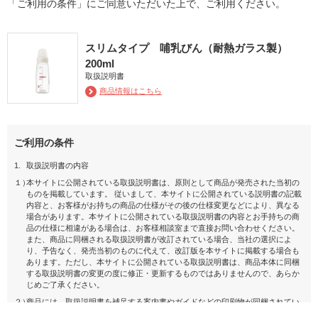
「ご利用の条件」にご同意いただいた上で、ご利用ください。
スリムタイプ 哺乳びん（耐熱ガラス製）
200ml
取扱説明書
商品情報はこちら
ご利用の条件
1.
取扱説明書の内容
１）
本サイトに公開されている取扱説明書は、原則として商品が発売された当初の
ものを掲載しています。 従いまして、本サイトに公開されている説明書の記載
内容と、お客様がお持ちの商品の仕様がその後の仕様変更などにより、異なる
場合があります。本サイトに公開されている取扱説明書の内容とお手持ちの商
品の仕様に相違がある場合は、お客様相談室まで直接お問い合わせください。
また、商品に同梱される取扱説明書が改訂されている場合、当社の選択によ
り、予告なく、発売当初のものに代えて、改訂版を本サイトに掲載する場合も
あります。ただし、本サイトに公開されている取扱説明書は、商品本体に同梱
する取扱説明書の変更の度に修正・更新するものではありませんので、あらか
じめご了承ください。
２）
商品には、取扱説明書を補足する案内書やガイドなどの印刷物が同梱されてい
ることがありますが、 本サイトではそれらの印刷物は公開しておりませんの