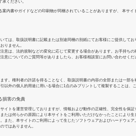
了承ください。
る案内書やガイドなどの印刷物が同梱されていることがありますが、 本サイ
。
ついては、取扱説明書に記載または別途同梱の別紙にてお客様にご提供してお
ておりません。
ご注意は、法的規制などの変化に応じて変更する場合があります。お手持ちの
ご注意についてのご質問等がありましたら、お客様相談室にお問い合わせくだ
します。権利者の許諾を得ることなく、取扱説明書の内容の全部または一部を
引以外の個人的用途に用いる場合に1点のみプリントして複製することは、
る損害の免責
本サイトを運営管理しておりますが、情報および動作の正確性、完全性を保証
、または何らかの原因により本サイトをご利用いただけなかったことにより生
ん。また、本サイトのご利用によって生じたソフトウェアおよびハードウェア
ものではありません。