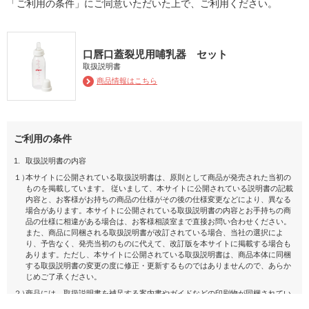
「ご利用の条件」にご同意いただいた上で、ご利用ください。
口唇口蓋裂児用哺乳器 セット
取扱説明書
商品情報はこちら
ご利用の条件
1.
取扱説明書の内容
１）
本サイトに公開されている取扱説明書は、原則として商品が発売された当初の
ものを掲載しています。 従いまして、本サイトに公開されている説明書の記載
内容と、お客様がお持ちの商品の仕様がその後の仕様変更などにより、異なる
場合があります。本サイトに公開されている取扱説明書の内容とお手持ちの商
品の仕様に相違がある場合は、お客様相談室まで直接お問い合わせください。
また、商品に同梱される取扱説明書が改訂されている場合、当社の選択によ
り、予告なく、発売当初のものに代えて、改訂版を本サイトに掲載する場合も
あります。ただし、本サイトに公開されている取扱説明書は、商品本体に同梱
する取扱説明書の変更の度に修正・更新するものではありませんので、あらか
じめご了承ください。
２）
商品には、取扱説明書を補足する案内書やガイドなどの印刷物が同梱されてい
ることがありますが、 本サイトではそれらの印刷物は公開しておりませんの