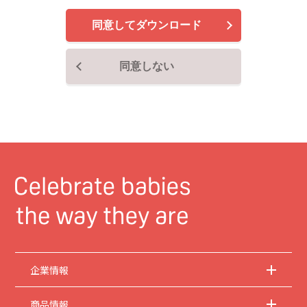
で、ご了承ください。
同意してダウンロード
2.
安全上のご注意
商品ご使用時の安全上のご注意については、取扱説明書に記載または別途同梱の別
紙にてお客様にご提供しておりますが、本サイトでは別紙にて提供している情報は
同意しない
基本的に公開しておりません。
取扱説明書中に記載する安全上のご注意は、法的規
制などの変化に応じて変更する場合があります。お手持ちの商品に関し、本サイト
に公開されている取扱説明書に記載の安全上のご注意についてのご質問等がありま
したら、お客様相談室にお問い合わせください。
3.
取扱説明書の著作権
取扱説明書の著作権は当社に帰属します。権利者の許諾を得ることなく、取扱説明
書の内容の全部または一部を複製することは、著作権法により禁止されておりま
す。ただし、商業取引以外の個人的用途に用いる場合に1点のみプリントして複製
することは、この限りではありません。
4.
本サイトのサービスに係わる損害の免責
当社は、常に細心の注意を払って本サイトを運営管理しておりますが、情報および
動作の正確性、完全性を保証するものではありません。お客様が本サイトをご利用
いただいたこと、または何らかの原因により本サイトをご利用いただけなかったこ
とにより生じるいかなる損害についても当社は何ら責任を負うものではありませ
ん。また、本サイトのご利用によって生じたソフトウェアおよびハードウェア上の
企業情報
トラブル、ならびにその他の損害についても、当社は責任を負うものではありませ
ん。
商品情報