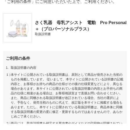
「ご利用の条件」にご同意いただいた上で、ご利用ください。
さく乳器 母乳アシスト 電動 Pro Personal
＋（プロパーソナルプラス）
取扱説明書
ご利用の条件
1.
取扱説明書の内容
１）
本サイトに公開されている取扱説明書は、原則として商品が発売された当初の
ものを掲載しています。 従いまして、本サイトに公開されている説明書の記載
内容と、お客様がお持ちの商品の仕様がその後の仕様変更などにより、異なる
場合があります。本サイトに公開されている取扱説明書の内容とお手持ちの商
品の仕様に相違がある場合は、お客様相談室まで直接お問い合わせください。
また、商品に同梱される取扱説明書が改訂されている場合、当社の選択によ
り、予告なく、発売当初のものに代えて、改訂版を本サイトに掲載する場合も
あります。ただし、本サイトに公開されている取扱説明書は、商品本体に同梱
する取扱説明書の変更の度に修正・更新するものではありませんので、あらか
じめご了承ください。
２）
商品には、取扱説明書を補足する案内書やガイドなどの印刷物が同梱されてい
ることがありますが、 本サイトではそれらの印刷物は公開しておりませんの