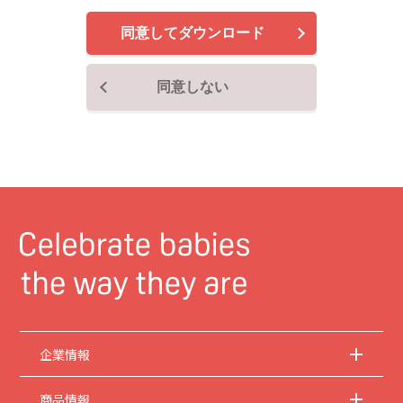
で、ご了承ください。
同意してダウンロード
2.
安全上のご注意
商品ご使用時の安全上のご注意については、取扱説明書に記載または別途同梱の別
紙にてお客様にご提供しておりますが、本サイトでは別紙にて提供している情報は
同意しない
基本的に公開しておりません。
取扱説明書中に記載する安全上のご注意は、法的規
制などの変化に応じて変更する場合があります。お手持ちの商品に関し、本サイト
に公開されている取扱説明書に記載の安全上のご注意についてのご質問等がありま
したら、お客様相談室にお問い合わせください。
3.
取扱説明書の著作権
取扱説明書の著作権は当社に帰属します。権利者の許諾を得ることなく、取扱説明
書の内容の全部または一部を複製することは、著作権法により禁止されておりま
す。ただし、商業取引以外の個人的用途に用いる場合に1点のみプリントして複製
することは、この限りではありません。
4.
本サイトのサービスに係わる損害の免責
当社は、常に細心の注意を払って本サイトを運営管理しておりますが、情報および
動作の正確性、完全性を保証するものではありません。お客様が本サイトをご利用
いただいたこと、または何らかの原因により本サイトをご利用いただけなかったこ
とにより生じるいかなる損害についても当社は何ら責任を負うものではありませ
ん。また、本サイトのご利用によって生じたソフトウェアおよびハードウェア上の
企業情報
トラブル、ならびにその他の損害についても、当社は責任を負うものではありませ
ん。
商品情報