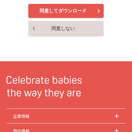
で、ご了承ください。
同意してダウンロード
2.
安全上のご注意
商品ご使用時の安全上のご注意については、取扱説明書に記載または別途同梱の別
紙にてお客様にご提供しておりますが、本サイトでは別紙にて提供している情報は
同意しない
基本的に公開しておりません。
取扱説明書中に記載する安全上のご注意は、法的規
制などの変化に応じて変更する場合があります。お手持ちの商品に関し、本サイト
に公開されている取扱説明書に記載の安全上のご注意についてのご質問等がありま
したら、お客様相談室にお問い合わせください。
3.
取扱説明書の著作権
取扱説明書の著作権は当社に帰属します。権利者の許諾を得ることなく、取扱説明
書の内容の全部または一部を複製することは、著作権法により禁止されておりま
す。ただし、商業取引以外の個人的用途に用いる場合に1点のみプリントして複製
することは、この限りではありません。
4.
本サイトのサービスに係わる損害の免責
当社は、常に細心の注意を払って本サイトを運営管理しておりますが、情報および
動作の正確性、完全性を保証するものではありません。お客様が本サイトをご利用
いただいたこと、または何らかの原因により本サイトをご利用いただけなかったこ
とにより生じるいかなる損害についても当社は何ら責任を負うものではありませ
ん。また、本サイトのご利用によって生じたソフトウェアおよびハードウェア上の
企業情報
トラブル、ならびにその他の損害についても、当社は責任を負うものではありませ
ん。
商品情報