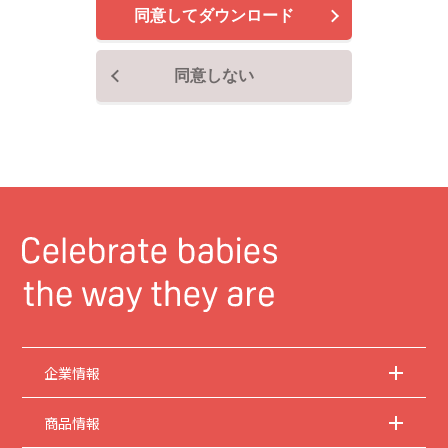
同意してダウンロード
2.
安全上のご注意
商品ご使用時の安全上のご注意については、取扱説明書に記載または別途同梱の別
紙にてお客様にご提供しておりますが、本サイトでは別紙にて提供している情報は
同意しない
基本的に公開しておりません。
取扱説明書中に記載する安全上のご注意は、法的規
制などの変化に応じて変更する場合があります。お手持ちの商品に関し、本サイト
に公開されている取扱説明書に記載の安全上のご注意についてのご質問等がありま
したら、お客様相談室にお問い合わせください。
3.
取扱説明書の著作権
取扱説明書の著作権は当社に帰属します。権利者の許諾を得ることなく、取扱説明
書の内容の全部または一部を複製することは、著作権法により禁止されておりま
す。ただし、商業取引以外の個人的用途に用いる場合に1点のみプリントして複製
することは、この限りではありません。
4.
本サイトのサービスに係わる損害の免責
当社は、常に細心の注意を払って本サイトを運営管理しておりますが、情報および
動作の正確性、完全性を保証するものではありません。お客様が本サイトをご利用
いただいたこと、または何らかの原因により本サイトをご利用いただけなかったこ
とにより生じるいかなる損害についても当社は何ら責任を負うものではありませ
ん。また、本サイトのご利用によって生じたソフトウェアおよびハードウェア上の
企業情報
トラブル、ならびにその他の損害についても、当社は責任を負うものではありませ
ん。
商品情報
5.
本サイトのサービスの中止、変更など