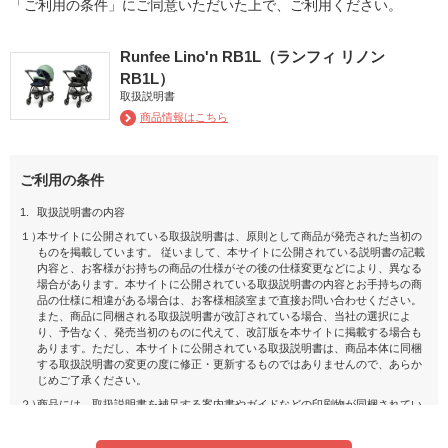
「ご利用の条件」にご同意いただいた上で、ご利用ください。
Runfee Lino'n RB1L（ランフィ リノン
RB1L）
取扱説明書
商品情報はこちら
ご利用の条件
1.
取扱説明書の内容
１）
本サイトに公開されている取扱説明書は、原則として商品が発売された当初の
ものを掲載しています。 従いまして、本サイトに公開されている説明書の記載
内容と、お客様がお持ちの商品の仕様がその後の仕様変更などにより、異なる
場合があります。本サイトに公開されている取扱説明書の内容とお手持ちの商
品の仕様に相違がある場合は、お客様相談室まで直接お問い合わせください。
また、商品に同梱される取扱説明書が改訂されている場合、当社の選択によ
り、予告なく、発売当初のものに代えて、改訂版を本サイトに掲載する場合も
あります。ただし、本サイトに公開されている取扱説明書は、商品本体に同梱
する取扱説明書の変更の度に修正・更新するものではありませんので、あらか
じめご了承ください。
２）
商品には、取扱説明書を補足する案内書やガイドなどの印刷物が同梱されてい
ることがありますが、 本サイトではそれらの印刷物は公開しておりませんの
で、ご了承ください。