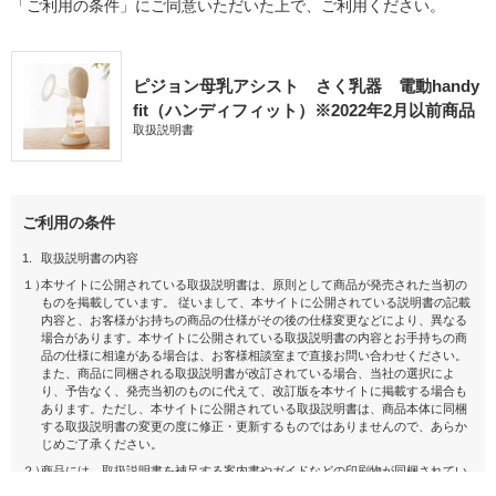
「ご利用の条件」にご同意いただいた上で、ご利用ください。
ピジョン母乳アシスト さく乳器 電動handy
fit（ハンディフィット）※2022年2月以前商品
取扱説明書
ご利用の条件
1.
取扱説明書の内容
１）
本サイトに公開されている取扱説明書は、原則として商品が発売された当初の
ものを掲載しています。 従いまして、本サイトに公開されている説明書の記載
内容と、お客様がお持ちの商品の仕様がその後の仕様変更などにより、異なる
場合があります。本サイトに公開されている取扱説明書の内容とお手持ちの商
品の仕様に相違がある場合は、お客様相談室まで直接お問い合わせください。
また、商品に同梱される取扱説明書が改訂されている場合、当社の選択によ
り、予告なく、発売当初のものに代えて、改訂版を本サイトに掲載する場合も
あります。ただし、本サイトに公開されている取扱説明書は、商品本体に同梱
する取扱説明書の変更の度に修正・更新するものではありませんので、あらか
じめご了承ください。
２）
商品には、取扱説明書を補足する案内書やガイドなどの印刷物が同梱されてい
ることがありますが、 本サイトではそれらの印刷物は公開しておりませんの