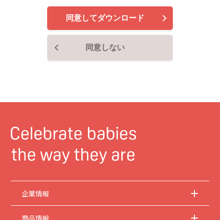
で、ご了承ください。
同意してダウンロード
2.
安全上のご注意
商品ご使用時の安全上のご注意については、取扱説明書に記載または別途同梱の別
紙にてお客様にご提供しておりますが、本サイトでは別紙にて提供している情報は
同意しない
基本的に公開しておりません。
取扱説明書中に記載する安全上のご注意は、法的規
制などの変化に応じて変更する場合があります。お手持ちの商品に関し、本サイト
に公開されている取扱説明書に記載の安全上のご注意についてのご質問等がありま
したら、お客様相談室にお問い合わせください。
3.
取扱説明書の著作権
取扱説明書の著作権は当社に帰属します。権利者の許諾を得ることなく、取扱説明
書の内容の全部または一部を複製することは、著作権法により禁止されておりま
す。ただし、商業取引以外の個人的用途に用いる場合に1点のみプリントして複製
することは、この限りではありません。
4.
本サイトのサービスに係わる損害の免責
当社は、常に細心の注意を払って本サイトを運営管理しておりますが、情報および
動作の正確性、完全性を保証するものではありません。お客様が本サイトをご利用
いただいたこと、または何らかの原因により本サイトをご利用いただけなかったこ
とにより生じるいかなる損害についても当社は何ら責任を負うものではありませ
ん。また、本サイトのご利用によって生じたソフトウェアおよびハードウェア上の
企業情報
トラブル、ならびにその他の損害についても、当社は責任を負うものではありませ
ん。
商品情報