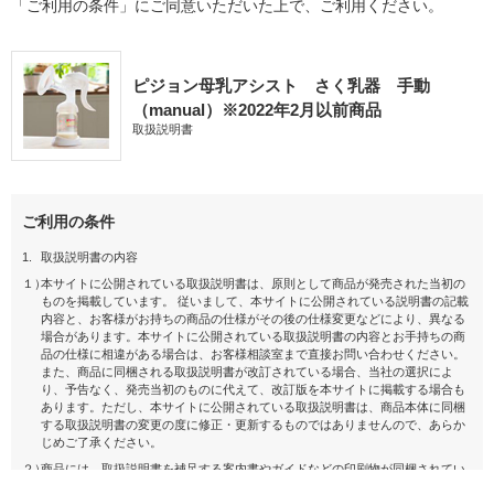
「ご利用の条件」にご同意いただいた上で、ご利用ください。
ピジョン母乳アシスト さく乳器 手動
（manual）※2022年2月以前商品
取扱説明書
ご利用の条件
1.
取扱説明書の内容
１）
本サイトに公開されている取扱説明書は、原則として商品が発売された当初の
ものを掲載しています。 従いまして、本サイトに公開されている説明書の記載
内容と、お客様がお持ちの商品の仕様がその後の仕様変更などにより、異なる
場合があります。本サイトに公開されている取扱説明書の内容とお手持ちの商
品の仕様に相違がある場合は、お客様相談室まで直接お問い合わせください。
また、商品に同梱される取扱説明書が改訂されている場合、当社の選択によ
り、予告なく、発売当初のものに代えて、改訂版を本サイトに掲載する場合も
あります。ただし、本サイトに公開されている取扱説明書は、商品本体に同梱
する取扱説明書の変更の度に修正・更新するものではありませんので、あらか
じめご了承ください。
２）
商品には、取扱説明書を補足する案内書やガイドなどの印刷物が同梱されてい
ることがありますが、 本サイトではそれらの印刷物は公開しておりませんの