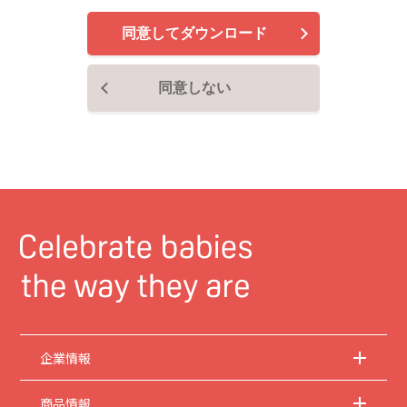
で、ご了承ください。
同意してダウンロード
2.
安全上のご注意
商品ご使用時の安全上のご注意については、取扱説明書に記載または別途同梱の別
紙にてお客様にご提供しておりますが、本サイトでは別紙にて提供している情報は
同意しない
基本的に公開しておりません。
取扱説明書中に記載する安全上のご注意は、法的規
制などの変化に応じて変更する場合があります。お手持ちの商品に関し、本サイト
に公開されている取扱説明書に記載の安全上のご注意についてのご質問等がありま
したら、お客様相談室にお問い合わせください。
3.
取扱説明書の著作権
取扱説明書の著作権は当社に帰属します。権利者の許諾を得ることなく、取扱説明
書の内容の全部または一部を複製することは、著作権法により禁止されておりま
す。ただし、商業取引以外の個人的用途に用いる場合に1点のみプリントして複製
することは、この限りではありません。
4.
本サイトのサービスに係わる損害の免責
当社は、常に細心の注意を払って本サイトを運営管理しておりますが、情報および
動作の正確性、完全性を保証するものではありません。お客様が本サイトをご利用
いただいたこと、または何らかの原因により本サイトをご利用いただけなかったこ
とにより生じるいかなる損害についても当社は何ら責任を負うものではありませ
ん。また、本サイトのご利用によって生じたソフトウェアおよびハードウェア上の
企業情報
トラブル、ならびにその他の損害についても、当社は責任を負うものではありませ
ん。
商品情報