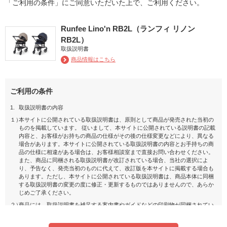
「ご利用の条件」にご同意いただいた上で、ご利用ください。
Runfee Lino'n RB2L（ランフィ リノン
RB2L）
取扱説明書
商品情報はこちら
ご利用の条件
1.
取扱説明書の内容
１）
本サイトに公開されている取扱説明書は、原則として商品が発売された当初の
ものを掲載しています。 従いまして、本サイトに公開されている説明書の記載
内容と、お客様がお持ちの商品の仕様がその後の仕様変更などにより、異なる
場合があります。本サイトに公開されている取扱説明書の内容とお手持ちの商
品の仕様に相違がある場合は、お客様相談室まで直接お問い合わせください。
また、商品に同梱される取扱説明書が改訂されている場合、当社の選択によ
り、予告なく、発売当初のものに代えて、改訂版を本サイトに掲載する場合も
あります。ただし、本サイトに公開されている取扱説明書は、商品本体に同梱
する取扱説明書の変更の度に修正・更新するものではありませんので、あらか
じめご了承ください。
２）
商品には、取扱説明書を補足する案内書やガイドなどの印刷物が同梱されてい
ることがありますが、 本サイトではそれらの印刷物は公開しておりませんの
で、ご了承ください。