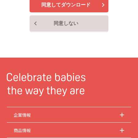
同意してダウンロード
2.
安全上のご注意
商品ご使用時の安全上のご注意については、取扱説明書に記載または別途同梱の別
紙にてお客様にご提供しておりますが、本サイトでは別紙にて提供している情報は
同意しない
基本的に公開しておりません。
取扱説明書中に記載する安全上のご注意は、法的規
制などの変化に応じて変更する場合があります。お手持ちの商品に関し、本サイト
に公開されている取扱説明書に記載の安全上のご注意についてのご質問等がありま
したら、お客様相談室にお問い合わせください。
3.
取扱説明書の著作権
取扱説明書の著作権は当社に帰属します。権利者の許諾を得ることなく、取扱説明
書の内容の全部または一部を複製することは、著作権法により禁止されておりま
す。ただし、商業取引以外の個人的用途に用いる場合に1点のみプリントして複製
することは、この限りではありません。
4.
本サイトのサービスに係わる損害の免責
当社は、常に細心の注意を払って本サイトを運営管理しておりますが、情報および
動作の正確性、完全性を保証するものではありません。お客様が本サイトをご利用
いただいたこと、または何らかの原因により本サイトをご利用いただけなかったこ
とにより生じるいかなる損害についても当社は何ら責任を負うものではありませ
ん。また、本サイトのご利用によって生じたソフトウェアおよびハードウェア上の
企業情報
トラブル、ならびにその他の損害についても、当社は責任を負うものではありませ
ん。
商品情報
5.
本サイトのサービスの中止、変更など