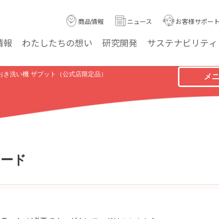
商品情報
ニュース
お客様サポー
情報
わたしたちの
想い
研究
開発
サステナ
ビリティ
おき洗い機 ザブット（公式店限定品）
メ
ロード