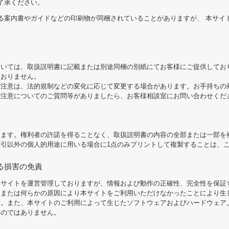
了承ください。
る案内書やガイドなどの印刷物が同梱されていることがありますが、 本サイ
。
ついては、取扱説明書に記載または別途同梱の別紙にてお客様にご提供してお
ておりません。
ご注意は、法的規制などの変化に応じて変更する場合があります。お手持ちの
ご注意についてのご質問等がありましたら、お客様相談室にお問い合わせくだ
します。権利者の許諾を得ることなく、取扱説明書の内容の全部または一部を
引以外の個人的用途に用いる場合に1点のみプリントして複製することは、
る損害の免責
本サイトを運営管理しておりますが、情報および動作の正確性、完全性を保証
、または何らかの原因により本サイトをご利用いただけなかったことにより生
ん。また、本サイトのご利用によって生じたソフトウェアおよびハードウェア
ものではありません。