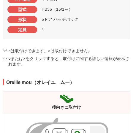
HB36（15/1～）
型式
5ドア ハッチバック
形状
4
定員
※ ○は取付けできます。×は取付けできません。
※ ○または×をクリックすると、取付けに関する詳しい情報が表示さ
れます。
Oreille mou（オレイユ ムー）
後向きに
取付け