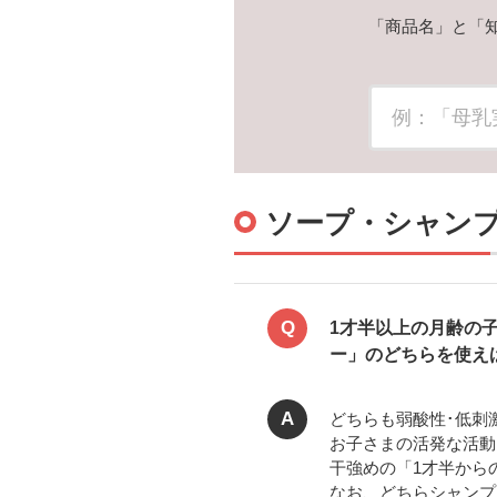
「商品名」と「
ソープ・シャン
Q
1才半以上の月齢の
ー」のどちらを使え
A
どちらも弱酸性･低刺
お子さまの活発な活動
干強めの「1才半から
なお、どちらシャンプ