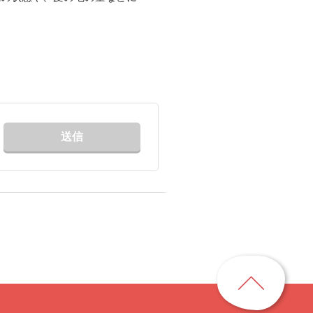
送信
ペ
ー
ジ
ト