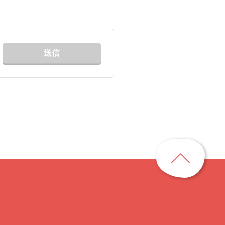
送信
ペ
ー
ジ
ト
ッ
プ
に
戻