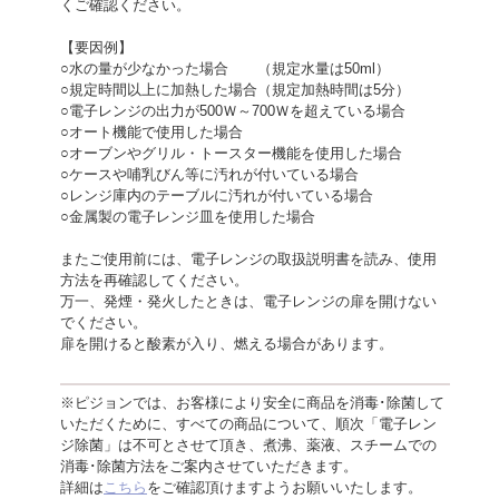
くご確認ください。
【要因例】
○水の量が少なかった場合 （規定水量は50ml）
○規定時間以上に加熱した場合（規定加熱時間は5分）
○電子レンジの出力が500Ｗ～700Ｗを超えている場合
○オート機能で使用した場合
○オーブンやグリル・トースター機能を使用した場合
○ケースや哺乳びん等に汚れが付いている場合
○レンジ庫内のテーブルに汚れが付いている場合
○金属製の電子レンジ皿を使用した場合
またご使用前には、電子レンジの取扱説明書を読み、使用
方法を再確認してください。
万一、発煙・発火したときは、電子レンジの扉を開けない
でください。
扉を開けると酸素が入り、燃える場合があります。
※ピジョンでは、お客様により安全に商品を消毒･除菌して
いただくために、すべての商品について、順次「電子レン
ジ除菌」は不可とさせて頂き、煮沸、薬液、スチームでの
消毒･除菌方法をご案内させていただきます。
詳細は
こちら
をご確認頂けますようお願いいたします。