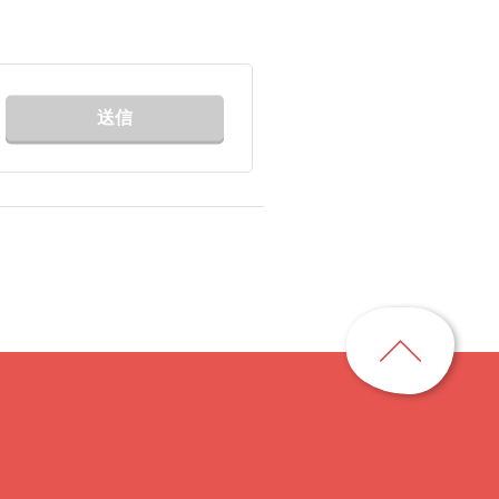
送信
ペ
ー
ジ
ト
ッ
プ
に
戻