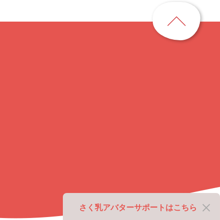
ペ
ー
ジ
ト
ッ
プ
に
戻
る
さく乳アバターサポートはこちら