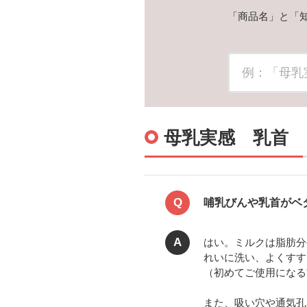
「商品名」と「
母乳実感 乳首
Q
哺乳びんや乳首がベ
A
はい。ミルクは脂肪分
れいに洗い、よくすす
（初めてご使用になる
また、吸い穴や通気孔