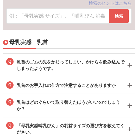
検索のヒントはこちら
検索
母乳実感 乳首
Q
乳首のゴムの先をかじってしまい、かけらを飲み込んで
しまったようです。
Q
乳首のお手入れの仕方で注意することがありますか
Q
乳首はどのぐらいで取り替えたほうがいいのでしょう
か？
Q
「母乳実感哺乳びん」の乳首サイズの選び方を教えてく
ださい。