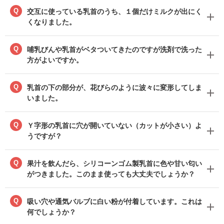
Q
交互に使っている乳首のうち、１個だけミルクが出にく
くなりました。
Q
哺乳びんや乳首がベタついてきたのですが洗剤で洗った
方がよいですか。
Q
乳首の下の部分が、花びらのように波々に変形してしま
いました。
Q
Ｙ字形の乳首に穴が開いていない（カットが小さい）よ
うですが？
Q
果汁を飲んだら、シリコーンゴム製乳首に色や甘い匂い
がつきました。このまま使っても大丈夫でしょうか？
Q
吸い穴や通気バルブに白い粉が付着しています。これは
何でしょうか？