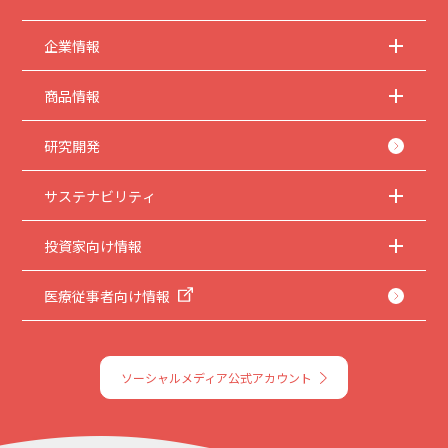
企業情報
商品情報
研究開発
サステナビリティ
投資家向け情報
医療従事者向け情報
ソーシャルメディア公式アカウント