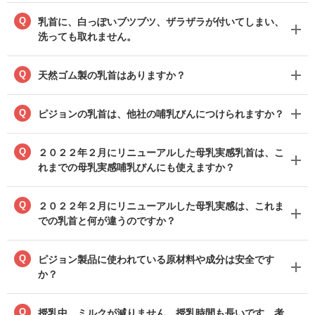
Q
乳首に、白っぽいブツブツ、ザラザラが付いてしまい、
洗っても取れません。
Q
天然ゴム製の乳首はありますか？
Q
ピジョンの乳首は、他社の哺乳びんにつけられますか？
Q
２０２２年２月にリニューアルした母乳実感乳首は、こ
れまでの母乳実感哺乳びんにも使えますか？
Q
２０２２年２月にリニューアルした母乳実感は、これま
での乳首と何が違うのですか？
Q
ピジョン製品に使われている原材料や成分は安全です
か？
Q
授乳中、ミルクが減りません。授乳時間も長いです。考