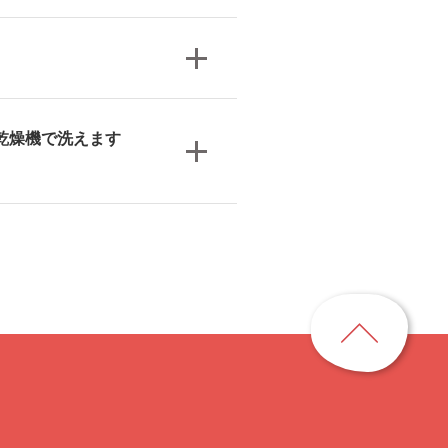
乾燥機で洗えます
ペ
ー
ジ
ト
ッ
プ
に