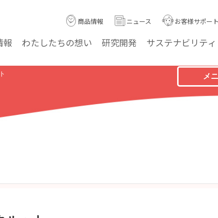
商品情報
ニュース
お客様サポー
情報
わたしたちの
想い
研究
開発
サステナ
ビリティ
ト
メ