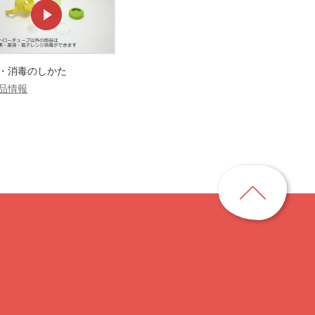
・消毒のしかた
品情報
ペ
ー
ジ
ト
ッ
プ
に
戻
る