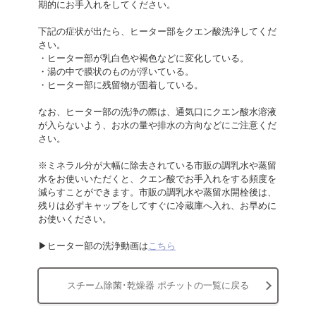
期的にお手入れをしてください。
下記の症状が出たら、ヒーター部をクエン酸洗浄してくだ
さい。
・ヒーター部が乳白色や褐色などに変化している。
・湯の中で膜状のものが浮いている。
・ヒーター部に残留物が固着している。
なお、ヒーター部の洗浄の際は、通気口にクエン酸水溶液
が入らないよう、お水の量や排水の方向などにご注意くだ
さい。
※ミネラル分が大幅に除去されている市販の調乳水や蒸留
水をお使いいただくと、クエン酸でお手入れをする頻度を
減らすことができます。市販の調乳水や蒸留水開栓後は、
残りは必ずキャップをしてすぐに冷蔵庫へ入れ、お早めに
お使いください。
▶ヒーター部の洗浄動画は
こちら
スチーム除菌･乾燥器 ポチットの一覧に戻る