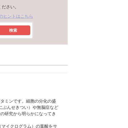
ください。
のヒントはこちら
検索
ビタミンです。細胞の分化の盛
にぶんせきつい）や無脳症など
くの研究から明らかになってき
ｇ（マイクログラム）の葉酸をサ