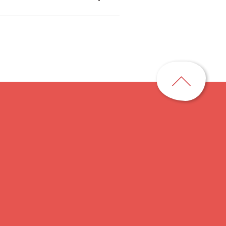
ペ
ー
ジ
ト
ッ
プ
に
戻
る