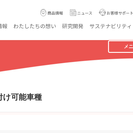
商品情報
ニュース
お客様サポー
情報
わたしたちの
想い
研究
開発
サステナ
ビリティ
メ
付け可能車種