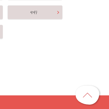
や行
ペ
ー
ジ
ト
ッ