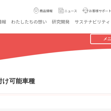
商品情報
ニュース
お客様サポー
情報
わたしたちの
想い
研究
開発
サステナ
ビリティ
メ
付け可能車種