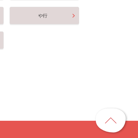
や行
ペ
ー
ジ
ト
ッ