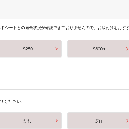
ルドシートとの適合状況が確認できておりませんので、お取付けをおす
IS250
LS600h
びください。
か行
さ行