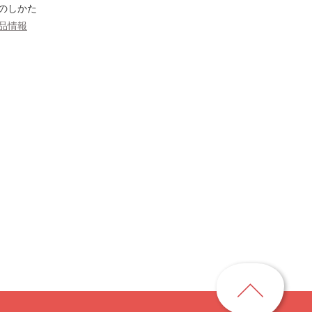
のしかた
品情報
ペ
ー
ジ