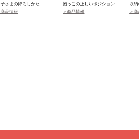
お子さまの降ろしかた
抱っこの正しいポジション
収納
＞商品情報
＞商品情報
＞商