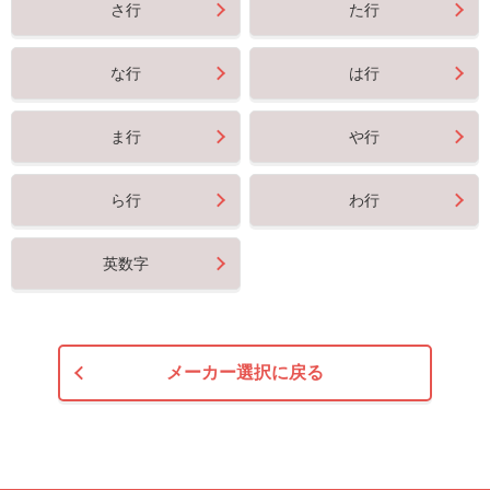
さ行
た行
な行
は行
ま行
や行
ら行
わ行
英数字
メーカー選択に戻る