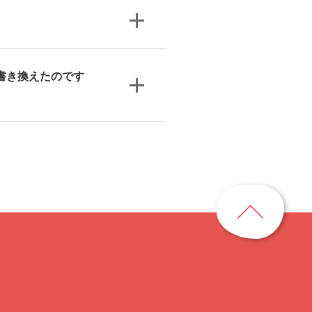
書き換えたのです
ペ
ー
ジ
ト
ッ
プ
に
戻
る