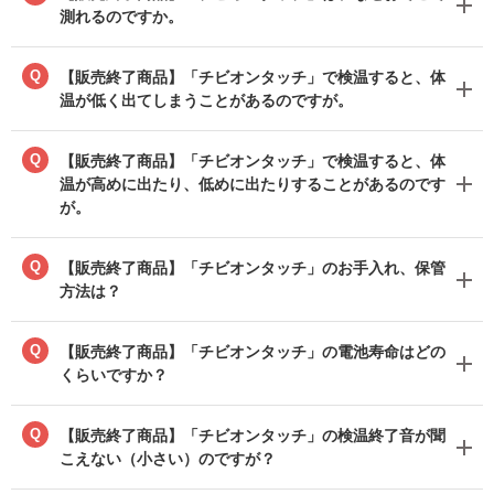
測れるのですか。
Q
【販売終了商品】「チビオンタッチ」で検温すると、体
温が低く出てしまうことがあるのですが。
Q
【販売終了商品】「チビオンタッチ」で検温すると、体
温が高めに出たり、低めに出たりすることがあるのです
が。
Q
【販売終了商品】「チビオンタッチ」のお手入れ、保管
方法は？
Q
【販売終了商品】「チビオンタッチ」の電池寿命はどの
くらいですか？
Q
【販売終了商品】「チビオンタッチ」の検温終了音が聞
こえない（小さい）のですが？