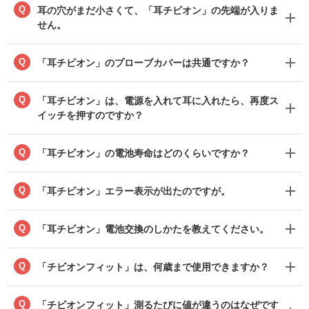
Q
耳の穴がまだ小さくて、「耳チビオン」の先端が入りま
せん。
Q
「耳チビオン」のプローブカバーは共通ですか？
Q
「耳チビオン」は、電源を入れて耳に入れたら、再度ス
イッチを押すのですか？
Q
「耳チビオン」の電池寿命はどのくらいですか？
Q
「耳チビオン」エラー表示が出たのですが。
Q
「耳チビオン」電池交換のしかたを教えてください。
Q
「チビオンフィット」は、何歳まで使用できますか？
Q
「チビオンフィット」測るたびに値が違うのはなぜです