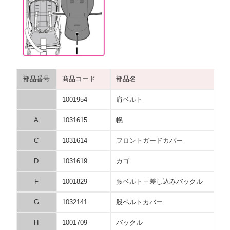
部品番号
商品コード
部品名
1001954
肩ベルト
A
1031615
幌
C
1031614
フロントガードカバー
D
1031619
カゴ
F
1001829
腰ベルト＋差し込みバックル
G
1032141
股ベルトカバー
H
1001709
バックル