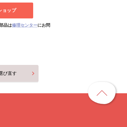
ショップ
部品は
修理センター
にお問
選び直す
ペ
ー
ジ
ト
ッ
プ
に
戻