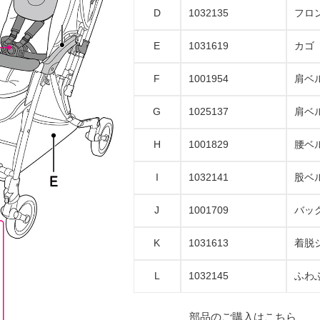
D
1032135
フロ
E
1031619
カゴ
F
1001954
肩ベ
G
1025137
肩ベ
H
1001829
腰ベ
I
1032141
股ベ
J
1001709
バッ
K
1031613
着脱
L
1032145
ふわ
部品のご購入はこちら