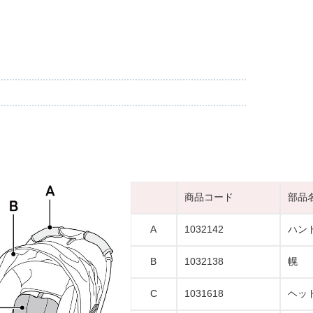
商品コード
部品
A
1032142
ハン
B
1032138
幌
C
1031618
ヘッ