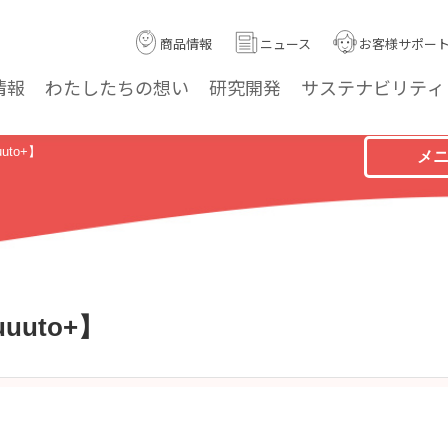
商品情報
ニュース
お客様サポー
情報
わたしたちの
想い
研究
開発
サステナ
ビリティ
uto+】
メ
uuto+】