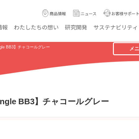
商品情報
ニュース
お客様サポー
情報
わたしたちの
想い
研究
開発
サステナ
ビリティ
ngle BB3】チャコールグレー
メ
ingle BB3】チャコールグレー