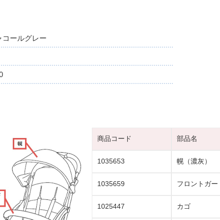
】チャコールグレー
0
商品コード
部品名
1035653
幌（濃灰）
1035659
フロントガー
1025447
カゴ