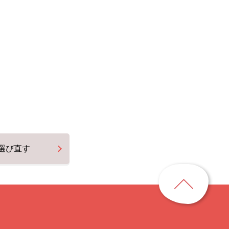
選び直す
ペ
ー
ジ
ト
ッ
プ