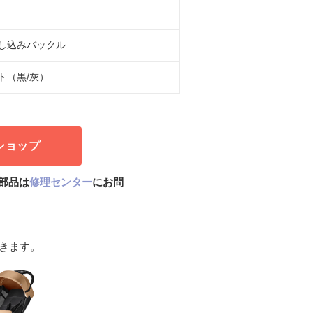
し込みバックル
ト（黒/灰）
ショップ
部品は
修理センター
にお問
きます。